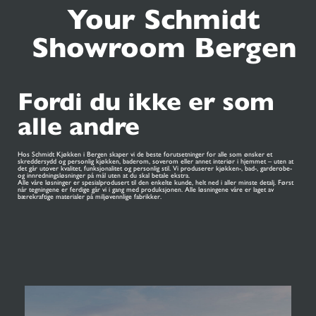
Your Schmidt
Showroom Bergen
Fordi du ikke er som
alle andre
Hos Schmidt Kjøkken i Bergen skaper vi de beste forutsetninger for alle som ønsker et
skreddersydd og personlig kjøkken, baderom, soverom eller annet interiør i hjemmet – uten at
det går utover kvalitet, funksjonalitet og personlig stil. Vi produserer kjøkken-, bad-, garderobe-
og innredningsløsninger på mål uten at du skal betale ekstra.
Alle våre løsninger er spesialprodusert til den enkelte kunde, helt ned i aller minste detalj. Først
når tegningene er ferdige går vi i gang med produksjonen. Alle løsningene våre er laget av
bærekraftige materialer på miljøvennlige fabrikker.