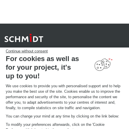
Continue without consent
For cookies as well as
for your project, it's
YOUR PROJECT
Download our catalogue
up to you!
Find your Store
MAKE AN APPOINTMENT
We use cookies to provide you with personalised support and to help
you make the best use of the site. Cookies enable us to improve the
performance and security of the site, to personalise the content we
offer you, to adapt advertisements to your centres of interest and,
GLOBAL INFORMATIONS
finally, to compile statistics on site traffic and navigation.
Current brand news
Open your showroom
You can change your mind at any time by clicking on the link below:
Schmidt in the world
To modify your preferences afterwards, click on the 'Cookie
Our showrooms in the world