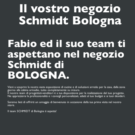
Il vostro negozio
Schmidt Bologna
Fabio ed il suo team ti
aspettano nel negozio
Schmidt di
BOLOGNA.
Vieni a scoprire la nostra vasta esposizione di cucine e di soluzioni arredo per la casa, dalla zona
giorno alla cabina armadio, tutto completamente su misura.
Il nostro team di progettisti-venditori è a tua disposizione per la realizzazione del tuo progetto.
Ne apprezzerai la professionalità e i consigli personalizzati, adatti al tuo budget e ai tuoi desideri.
Saremo lieti di offrirti un omaggio di benvenuto in occasione della tua prima visita nel nostro
store.
Il team SCHMIDT di Bologna ti aspetta!