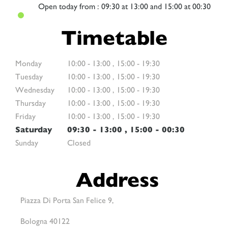
Open
today from : 09:30 at 13:00 and 15:00 at 00:30
Timetable
Monday
10:00
-
13:00
,
15:00
-
19:30
Tuesday
10:00
-
13:00
,
15:00
-
19:30
Wednesday
10:00
-
13:00
,
15:00
-
19:30
Thursday
10:00
-
13:00
,
15:00
-
19:30
Friday
10:00
-
13:00
,
15:00
-
19:30
Saturday
09:30
-
13:00
,
15:00
-
00:30
Sunday
Closed
Address
Piazza Di Porta San Felice 9,
Bologna 40122