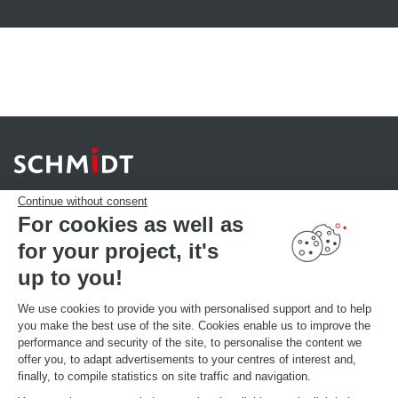
Continue without consent
For cookies as well as
for your project, it's
YOUR PROJECT
Download our catalogue
up to you!
Find your Store
MAKE AN APPOINTMENT
We use cookies to provide you with personalised support and to help
you make the best use of the site. Cookies enable us to improve the
performance and security of the site, to personalise the content we
offer you, to adapt advertisements to your centres of interest and,
GLOBAL INFORMATIONS
finally, to compile statistics on site traffic and navigation.
Current brand news