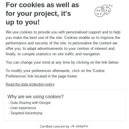
For cookies as well as
for your project, it's
IHR PROJEKT
Laden Sie unseren Katalog
up to you!
Finden Sie Ihre Studios
TERMIN VEREINBAREN
We use cookies to provide you with personalised support and to help
you make the best use of the site. Cookies enable us to improve the
performance and security of the site, to personalise the content we
offer you, to adapt advertisements to your centres of interest and,
GLOBALE INFORMATIONEN
finally, to compile statistics on site traffic and navigation.
News aus dem unternehmen
in Studio eröffnen
You can change your mind at any time by clicking on the link below:
Schmidt Weltweit
To modify your preferences afterwards, click on the 'Cookie
Unsere Studios in der Welt
Preferences' link located in the page footer.
Read the data protection policy
Why are we using cookies?
Impressum
Cookie-Verwaltung
Data Sharing with Google
Datenschutzerklärung
2025 © SCHMIDT Groupe
Alle Rechte vorbehalten
User experience
Targeted Advertising
Certified consent by