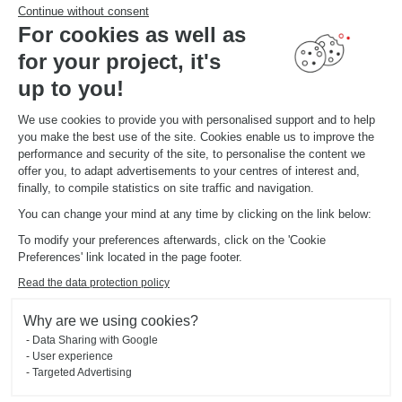
Continue without consent
For cookies as well as
for your project, it's
IHR PROJEKT
Laden Sie unseren Katalog
up to you!
Finden Sie Ihre Studios
TERMIN VEREINBAREN
We use cookies to provide you with personalised support and to help
you make the best use of the site. Cookies enable us to improve the
performance and security of the site, to personalise the content we
offer you, to adapt advertisements to your centres of interest and,
GLOBALE INFORMATIONEN
finally, to compile statistics on site traffic and navigation.
News aus dem unternehmen
in Studio eröffnen
You can change your mind at any time by clicking on the link below:
Schmidt Weltweit
To modify your preferences afterwards, click on the 'Cookie
Unsere Studios in der Welt
Preferences' link located in the page footer.
Read the data protection policy
Why are we using cookies?
Impressum
Cookie-Verwaltung
Data Sharing with Google
Datenschutzerklärung
2025 © SCHMIDT Groupe
Alle Rechte vorbehalten
User experience
Targeted Advertising